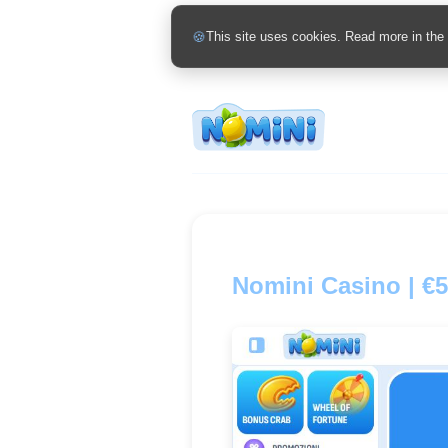
🍪
This site uses cookies. Read more in the 
Nomini Casino | €50