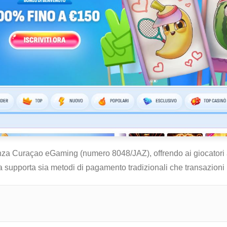
za Curaçao eGaming (numero 8048/JAZ), offrendo ai giocatori a
a supporta sia metodi di pagamento tradizionali che transazioni i