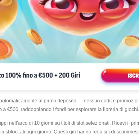
va automaticamente al primo deposito — nessun codice promoziona
a €500, raddoppiando i fondi per esplorare la libreria di giochi
gruppi nell'arco di 10 giorni su titoli di slot selezionati. Ricevi i
giri sbloccati ogni giorno. Questi giri hanno requisiti di scommess