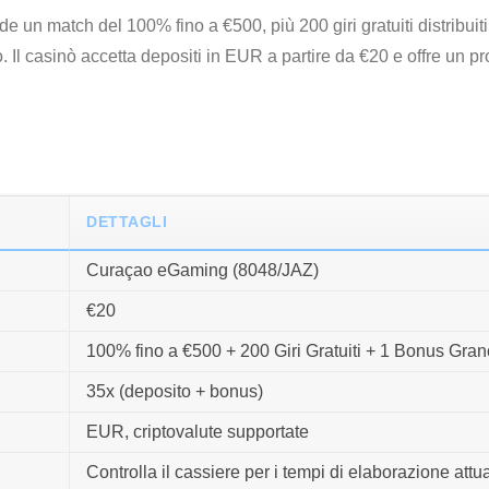
e un match del 100% fino a €500, più 200 giri gratuiti distribuiti
 Il casinò accetta depositi in EUR a partire da €20 e offre un p
ll'Account
DETTAGLI
Curaçao eGaming (8048/JAZ)
€20
100% fino a €500 + 200 Giri Gratuiti + 1 Bonus Gran
35x (deposito + bonus)
EUR, criptovalute supportate
Controlla il cassiere per i tempi di elaborazione attua