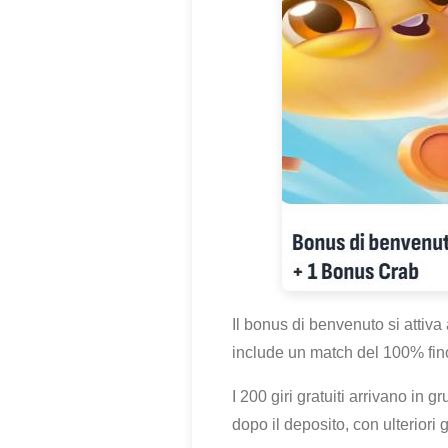
Il bonus di benvenuto si atti
include un match del 100% fino 
I 200 giri gratuiti arrivano in 
dopo il deposito, con ulteriori 