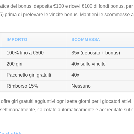
ca del bonus: deposita €100 e ricevi €100 di fondi bonus, per 
) prima di prelevare le vincite bonus. Mantieni le scommesse a
IMPORTO
SCOMMESSA
100% fino a €500
35x (deposito + bonus)
200 giri
40x sulle vincite
Pacchetto giri gratuiti
40x
Rimborso 15%
Nessuno
offre giri gratuiti aggiuntivi ogni sette giorni per i giocatori att
e settimanalmente, calcolato automaticamente e accreditato sul c