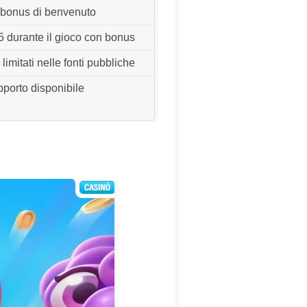
 bonus di benvenuto
 durante il gioco con bonus
imitati nelle fonti pubbliche
porto disponibile