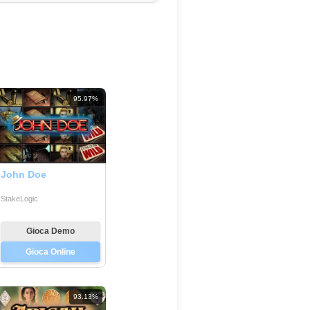
95.97%
John Doe
StakeLogic
Gioca Demo
Gioca Online
93.13%